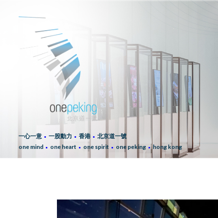
∙
∙
∙
一心一意
一股動力
香港
北京道一號
∙
∙
∙
∙
one mind
one heart
one spirit
one peking
hong kong