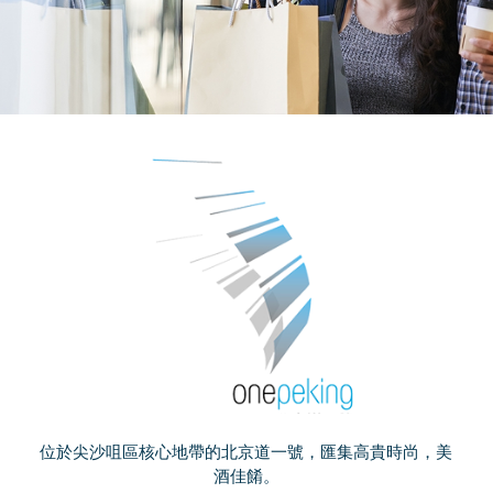
位於尖沙咀區核心地帶的北京道一號，匯集高貴時尚，美
酒佳餚。