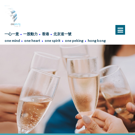
∙
∙
∙
一心一意
一股動力
香港
北京道一號
∙
∙
∙
∙
one mind
one heart
one spirit
one peking
hong kong