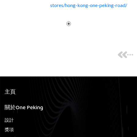
stores/hong-kong-one-peking-road/
主頁
關於One Peking
設計
獎項