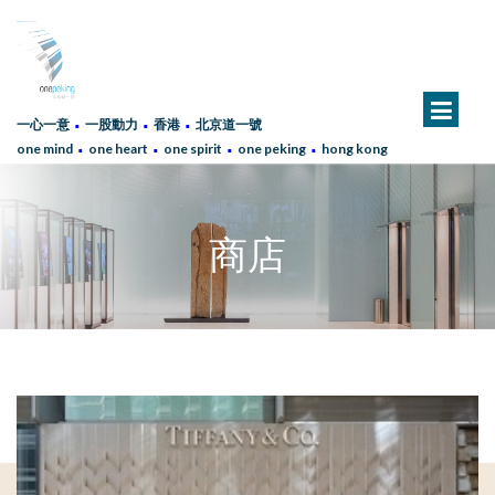
∙
∙
∙
一心一意
一股動力
香港
北京道一號
∙
∙
∙
∙
one mind
one heart
one spirit
one peking
hong kong
商店