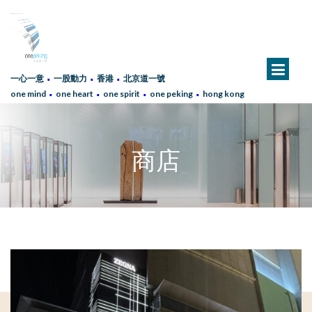
∙
∙
∙
一心一意
一股動力
香港
北京道一號
∙
∙
∙
∙
one mind
one heart
one spirit
one peking
hong kong
商店