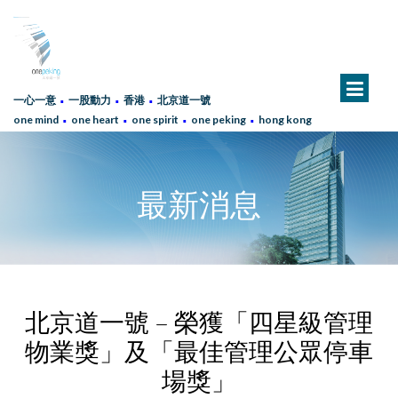
∙
∙
∙
一心一意
一股動力
香港
北京道一號
∙
∙
∙
∙
one mind
one heart
one spirit
one peking
hong kong
最新消息
北京道一號 – 榮獲「四星級管理
物業獎」及「最佳管理公眾停車
場獎」