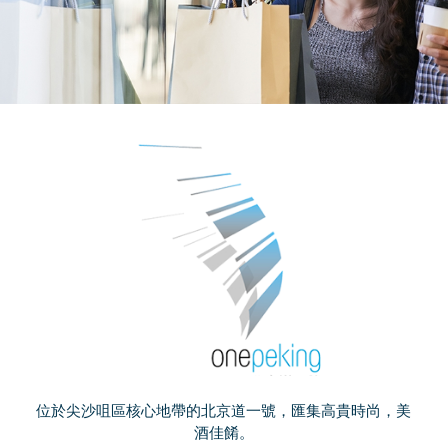
位於尖沙咀區核心地帶的北京道一號，匯集高貴時尚，美
酒佳餚。