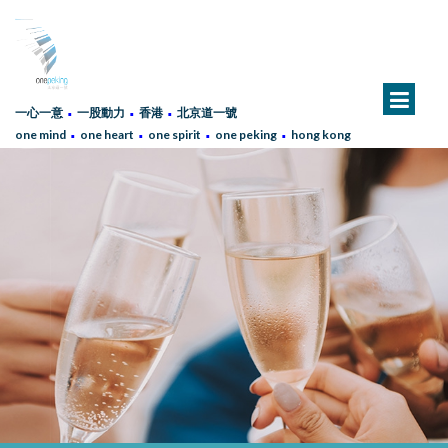
∙
∙
∙
一心一意
一股動力
香港
北京道一號
∙
∙
∙
∙
one mind
one heart
one spirit
one peking
hong kong